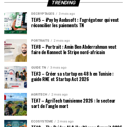
TRENDING
DÉCRYPTAGES
3 mois ago
TE#5 – iPay by Audasoft : l’agrégateur qui veut
réconcilier les paiements TN
PORTRAITS
2 mois ago
TE#8 – Portrait : Amin Ben Abderrahman veut
faire de Konnect le Stripe nord-africain
GUIDE TN
3 mois ago
TE#3 – Créer sa startup en 48 h en Tunisie :
guide RNE et Startup Act 2026
AGRITECH
2 mois ago
TE#7 – AgriTech tunisienne 2026 : le secteur
sort de l’angle mort
ÉCOSYSTÈME
2 mois ago