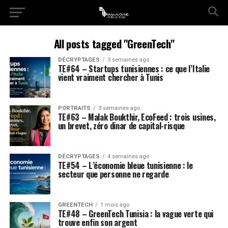
All posts tagged "GreenTech"
DÉCRYPTAGES
3 semaines ago
TE#64 – Startups tunisiennes : ce que l’Italie
vient vraiment chercher à Tunis
PORTRAITS
3 semaines ago
TE#63 – Malak Boukthir, EcoFeed : trois usines,
un brevet, zéro dinar de capital-risque
DÉCRYPTAGES
4 semaines ago
TE#54 – L’économie bleue tunisienne : le
secteur que personne ne regarde
GREENTECH
1 mois ago
TE#48 – GreenTech Tunisia : la vague verte qui
trouve enfin son argent