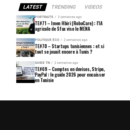
LATEST
TRENDING
VIDEOS
PORTRAITS
2 semaines ago
TE#71 – Imen Hbiri (RoboCare) : l’IA
agricole de Sfax vise le MENA
POLITIQUE ÉCO
2 semaines ago
TE#70 – Startups tunisiennes : et si
tout se jouait encore à Tunis ?
GUIDE TN
2 semaines ago
TE#69 – Comptes en devises, Stripe,
PayPal : le guide 2026 pour encaisser
en Tunisie