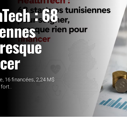
Tech : 68
iennes
presque
ncer
e, 16 financées, 2,24 M$
ort...