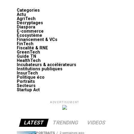
Categories
Actu
AgriTech
Décryptages
Diaspora
E-commerce
Écosystème
Financement & VCs
FinTech
Fiscalité & RNE
GreenTech
Guide TN
HealthTech
Incubateurs & accélérateurs
Institutions publiques
InsurTech
Politique éco
Portraits
Secteurs
Startup Act
ADVERTISEMENT
LATEST
TRENDING
VIDEOS
PORTRAITS
2 semaines ago