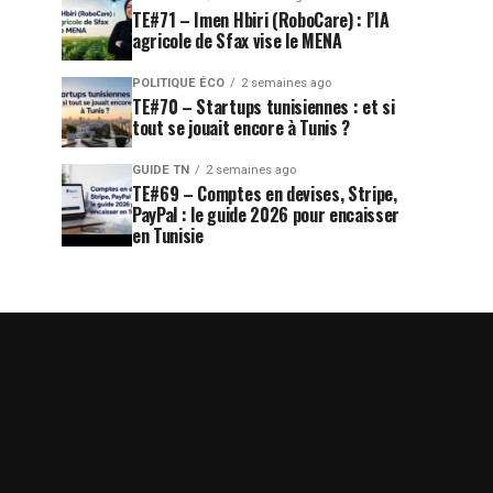
TE#71 – Imen Hbiri (RoboCare) : l’IA
agricole de Sfax vise le MENA
POLITIQUE ÉCO
2 semaines ago
TE#70 – Startups tunisiennes : et si
tout se jouait encore à Tunis ?
GUIDE TN
2 semaines ago
TE#69 – Comptes en devises, Stripe,
PayPal : le guide 2026 pour encaisser
en Tunisie