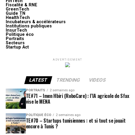
FinTech
Fiscalité & RNE
GreenTech
Guide TN
HealthTech
Incubateurs & accélérateurs
Institutions publiques
InsurTech
Politique éco
Portraits
Secteurs
Startup Act
ADVERTISEMENT
LATEST
TRENDING
VIDEOS
PORTRAITS
2 semaines ago
TE#71 – Imen Hbiri (RoboCare) : l’IA agricole de Sfax
vise le MENA
POLITIQUE ÉCO
2 semaines ago
TE#70 – Startups tunisiennes : et si tout se jouait
encore à Tunis ?