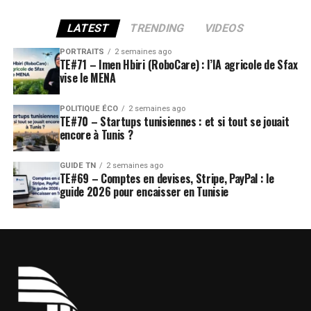
LATEST
TRENDING
VIDEOS
PORTRAITS
2 semaines ago
TE#71 – Imen Hbiri (RoboCare) : l’IA agricole de Sfax
vise le MENA
POLITIQUE ÉCO
2 semaines ago
TE#70 – Startups tunisiennes : et si tout se jouait
encore à Tunis ?
GUIDE TN
2 semaines ago
TE#69 – Comptes en devises, Stripe, PayPal : le
guide 2026 pour encaisser en Tunisie