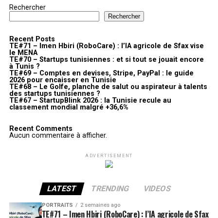
Rechercher
Rechercher
Recent Posts
TE#71 – Imen Hbiri (RoboCare) : l’IA agricole de Sfax vise
le MENA
TE#70 – Startups tunisiennes : et si tout se jouait encore
à Tunis ?
TE#69 – Comptes en devises, Stripe, PayPal : le guide
2026 pour encaisser en Tunisie
TE#68 – Le Golfe, planche de salut ou aspirateur à talents
des startups tunisiennes ?
TE#67 – StartupBlink 2026 : la Tunisie recule au
classement mondial malgré +36,6%
Recent Comments
Aucun commentaire à afficher.
ADVERTISEMENT
LATEST
TRENDING
VIDEOS
PORTRAITS
2 semaines ago
TE#71 – Imen Hbiri (RoboCare) : l’IA agricole de Sfax