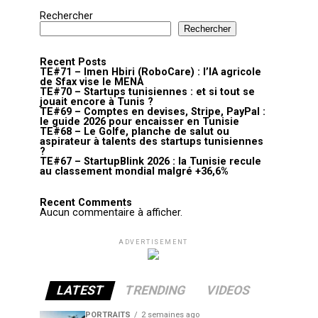
Rechercher
Rechercher
Recent Posts
TE#71 – Imen Hbiri (RoboCare) : l’IA agricole
de Sfax vise le MENA
TE#70 – Startups tunisiennes : et si tout se
jouait encore à Tunis ?
TE#69 – Comptes en devises, Stripe, PayPal :
le guide 2026 pour encaisser en Tunisie
TE#68 – Le Golfe, planche de salut ou
aspirateur à talents des startups tunisiennes
?
TE#67 – StartupBlink 2026 : la Tunisie recule
au classement mondial malgré +36,6%
Recent Comments
Aucun commentaire à afficher.
ADVERTISEMENT
LATEST
TRENDING
VIDEOS
PORTRAITS
2 semaines ago