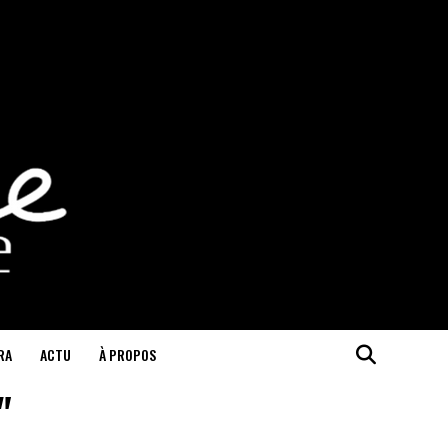
RA
ACTU
À PROPOS
"