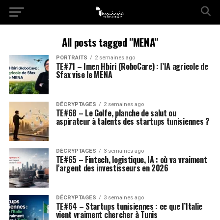
All posts tagged "MENA"
PORTRAITS
2 semaines ago
TE#71 – Imen Hbiri (RoboCare) : l’IA agricole de
Sfax vise le MENA
DÉCRYPTAGES
2 semaines ago
TE#68 – Le Golfe, planche de salut ou
aspirateur à talents des startups tunisiennes ?
DÉCRYPTAGES
3 semaines ago
TE#65 – Fintech, logistique, IA : où va vraiment
l’argent des investisseurs en 2026
DÉCRYPTAGES
3 semaines ago
TE#64 – Startups tunisiennes : ce que l’Italie
vient vraiment chercher à Tunis